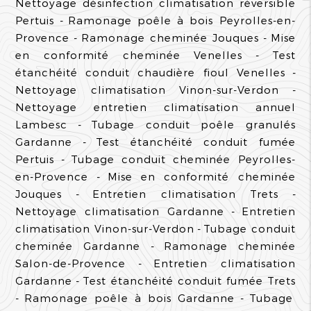
Nettoyage désinfection climatisation réversible
Pertuis
Ramonage poêle à bois Peyrolles-en-
Provence
Ramonage cheminée Jouques
Mise
en conformité cheminée Venelles
Test
étanchéité conduit chaudière fioul Venelles
Nettoyage climatisation Vinon-sur-Verdon
Nettoyage entretien climatisation annuel
Lambesc
Tubage conduit poêle granulés
Gardanne
Test étanchéité conduit fumée
Pertuis
Tubage conduit cheminée Peyrolles-
en-Provence
Mise en conformité cheminée
Jouques
Entretien climatisation Trets
Nettoyage climatisation Gardanne
Entretien
climatisation Vinon-sur-Verdon
Tubage conduit
cheminée Gardanne
Ramonage cheminée
Salon-de-Provence
Entretien climatisation
Gardanne
Test étanchéité conduit fumée Trets
Ramonage poêle à bois Gardanne
Tubage