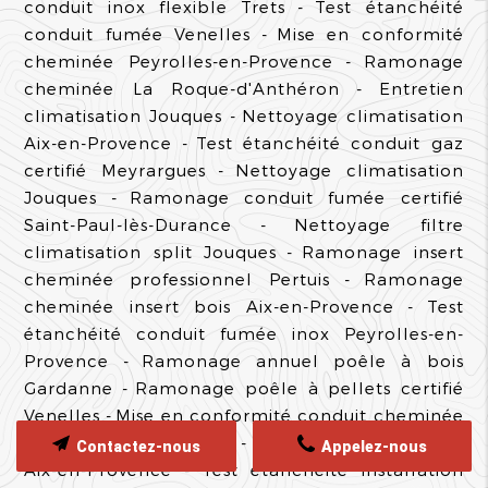
conduit inox flexible Trets
Test étanchéité
conduit fumée Venelles
Mise en conformité
cheminée Peyrolles-en-Provence
Ramonage
cheminée La Roque-d'Anthéron
Entretien
climatisation Jouques
Nettoyage climatisation
Aix-en-Provence
Test étanchéité conduit gaz
certifié Meyrargues
Nettoyage climatisation
Jouques
Ramonage conduit fumée certifié
Saint-Paul-lès-Durance
Nettoyage filtre
climatisation split Jouques
Ramonage insert
cheminée professionnel Pertuis
Ramonage
cheminée insert bois Aix-en-Provence
Test
étanchéité conduit fumée inox Peyrolles-en-
Provence
Ramonage annuel poêle à bois
Gardanne
Ramonage poêle à pellets certifié
Venelles
Mise en conformité conduit cheminée
ancienne Meyrargues
Ramonage cheminée
Contactez-nous
Appelez-nous
Aix-en-Provence
Test étanchéité installation