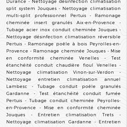
Durance
Nettoyage désinfection climatisation
split system Jouques
Nettoyage climatisation
multi-split professionnel Pertuis
Ramonage
cheminée insert granulés Aix-en-Provence
Tubage acier inox conduit cheminée Jouques
Nettoyage désinfection climatisation réversible
Pertuis
Ramonage poêle à bois Peyrolles-en-
Provence
Ramonage cheminée Jouques
Mise
en conformité cheminée Venelles
Test
étanchéité conduit chaudière fioul Venelles
Nettoyage climatisation Vinon-sur-Verdon
Nettoyage entretien climatisation annuel
Lambesc
Tubage conduit poêle granulés
Gardanne
Test étanchéité conduit fumée
Pertuis
Tubage conduit cheminée Peyrolles-
en-Provence
Mise en conformité cheminée
Jouques
Entretien climatisation Trets
Nettoyage climatisation Gardanne
Entretien