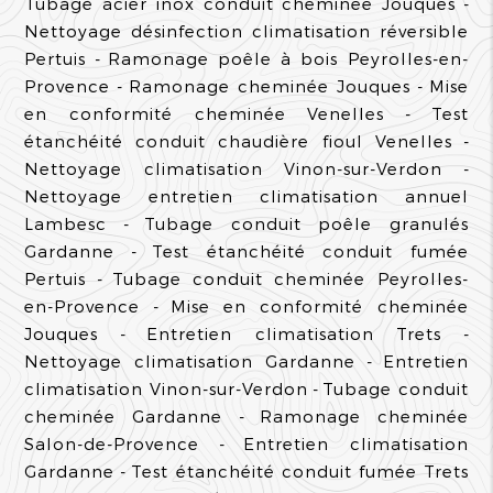
Tubage acier inox conduit cheminée Jouques
Nettoyage désinfection climatisation réversible
Pertuis
Ramonage poêle à bois Peyrolles-en-
Provence
Ramonage cheminée Jouques
Mise
en conformité cheminée Venelles
Test
étanchéité conduit chaudière fioul Venelles
Nettoyage climatisation Vinon-sur-Verdon
Nettoyage entretien climatisation annuel
Lambesc
Tubage conduit poêle granulés
Gardanne
Test étanchéité conduit fumée
Pertuis
Tubage conduit cheminée Peyrolles-
en-Provence
Mise en conformité cheminée
Jouques
Entretien climatisation Trets
Nettoyage climatisation Gardanne
Entretien
climatisation Vinon-sur-Verdon
Tubage conduit
cheminée Gardanne
Ramonage cheminée
Salon-de-Provence
Entretien climatisation
Gardanne
Test étanchéité conduit fumée Trets