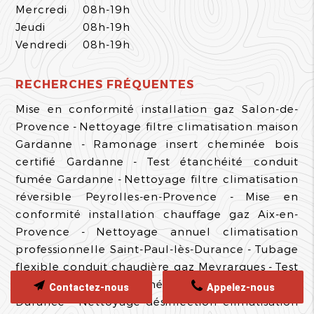
Mercredi
08h-19h
Jeudi
08h-19h
Vendredi
08h-19h
RECHERCHES FRÉQUENTES
Mise en conformité installation gaz Salon-de-
Provence
Nettoyage filtre climatisation maison
Gardanne
Ramonage insert cheminée bois
certifié Gardanne
Test étanchéité conduit
fumée Gardanne
Nettoyage filtre climatisation
réversible Peyrolles-en-Provence
Mise en
conformité installation chauffage gaz Aix-en-
Provence
Nettoyage annuel climatisation
professionnelle Saint-Paul-lès-Durance
Tubage
flexible conduit chaudière gaz Meyrargues
Test
étanchéité conduit fumée poêle Saint-Paul-lès-
Contactez-nous
Appelez-nous
Durance
Nettoyage désinfection climatisation