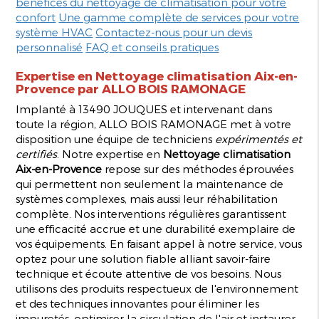
bénéfices du nettoyage de climatisation pour votre
confort
Une gamme complète de services pour votre
système HVAC
Contactez-nous pour un devis
personnalisé
FAQ et conseils pratiques
Expertise en
Nettoyage climatisation Aix-en-
Provence
par ALLO BOIS RAMONAGE
Implanté à 13490 JOUQUES et intervenant dans
toute la région, ALLO BOIS RAMONAGE met à votre
disposition une équipe de techniciens
expérimentés et
certifiés
. Notre expertise en
Nettoyage climatisation
Aix-en-Provence
repose sur des méthodes éprouvées
qui permettent non seulement la maintenance de
systèmes complexes, mais aussi leur réhabilitation
complète. Nos interventions régulières garantissent
une efficacité accrue et une durabilité exemplaire de
vos équipements. En faisant appel à notre service, vous
optez pour une solution fiable alliant savoir-faire
technique et écoute attentive de vos besoins. Nous
utilisons des produits respectueux de l'environnement
et des techniques innovantes pour éliminer les
impuretés, optimiser la circulation de l'air et instaurer