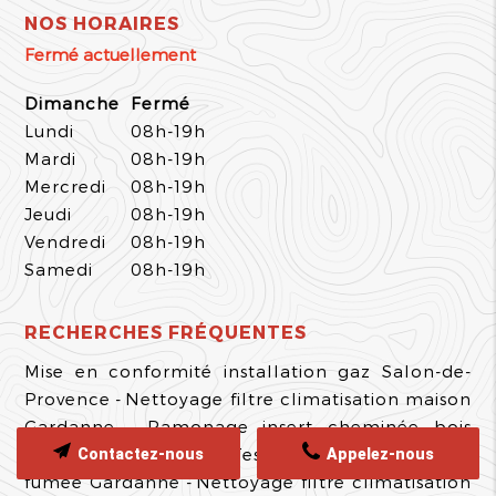
NOS HORAIRES
Fermé actuellement
Dimanche
Fermé
Lundi
08h-19h
Mardi
08h-19h
Mercredi
08h-19h
Jeudi
08h-19h
Vendredi
08h-19h
Samedi
08h-19h
RECHERCHES FRÉQUENTES
Mise en conformité installation gaz Salon-de-
Provence
Nettoyage filtre climatisation maison
Gardanne
Ramonage insert cheminée bois
certifié Gardanne
Test étanchéité conduit
Contactez-nous
Appelez-nous
fumée Gardanne
Nettoyage filtre climatisation