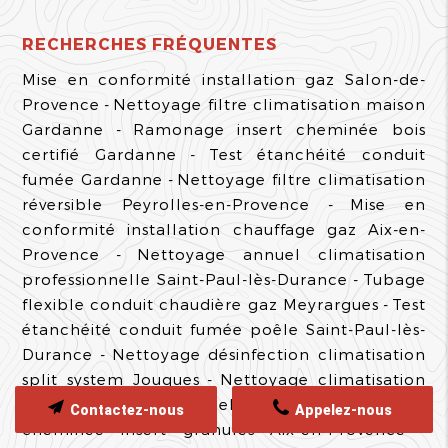
RECHERCHES FRÉQUENTES
Mise en conformité installation gaz Salon-de-
Provence
Nettoyage filtre climatisation maison
Gardanne
Ramonage insert cheminée bois
certifié Gardanne
Test étanchéité conduit
fumée Gardanne
Nettoyage filtre climatisation
réversible Peyrolles-en-Provence
Mise en
conformité installation chauffage gaz Aix-en-
Provence
Nettoyage annuel climatisation
professionnelle Saint-Paul-lès-Durance
Tubage
flexible conduit chaudière gaz Meyrargues
Test
étanchéité conduit fumée poêle Saint-Paul-lès-
Durance
Nettoyage désinfection climatisation
split system Jouques
Nettoyage climatisation
multi-split professionnel Pertuis
Ramonage
Contactez-nous
Appelez-nous
cheminée insert granulés Aix-en-Provence