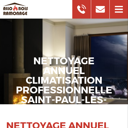
NETTOYAGE
ANNUEL
CLIMATISATION
PROFESSIONNELLE
SAINT-PAUL-LÈS-
DURANCE
NETTOYAGE ANNUEL