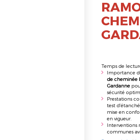
RAMO
CHEMI
GARD
Temps de lecture
Importance 
de cheminée bo
Gardanne
pour
sécurité optim
Prestations co
test d'étanchéi
mise en confo
en vigueur.
Interventions 
communes avoi