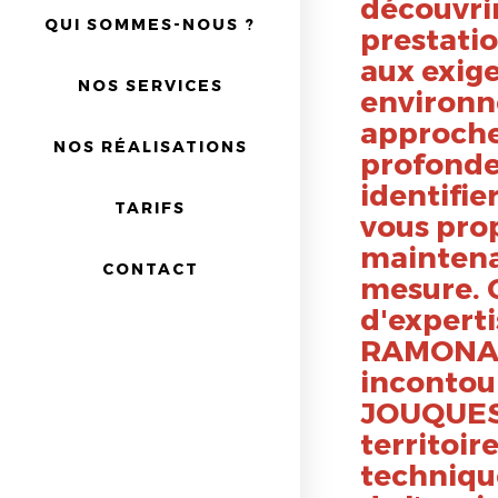
découvrir
QUI SOMMES-NOUS ?
prestatio
aux exig
NOS SERVICES
environn
approche
NOS RÉALISATIONS
profondeu
identifie
TARIFS
vous prop
maintena
CONTACT
mesure. C
d'experti
RAMONAG
incontou
JOUQUES 
territoir
techniqu