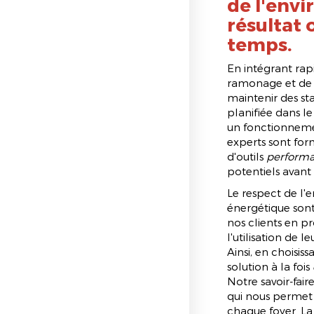
de l'env
résultat 
temps.
En intégrant rap
ramonage et de la
maintenir des st
planifiée dans le
un fonctionnemen
experts sont for
d'outils
performa
potentiels avant 
Le respect de l
énergétique so
nos clients en p
l'utilisation de 
Ainsi, en choisiss
solution à la fois
Notre savoir-fair
qui nous permet 
chaque foyer. La 