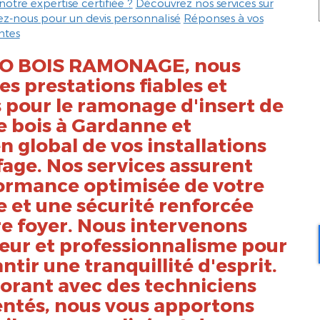
notre expertise certifiée ?
Découvrez nos services sur
z-nous pour un devis personnalisé
Réponses à vos
ntes
LO BOIS RAMONAGE, nous
es prestations fiables et
s pour le
ramonage d'insert de
 bois à Gardanne
et
en global de vos installations
age. Nos services assurent
ormance optimisée de votre
 et une sécurité renforcée
re foyer. Nous intervenons
ueur et professionnalisme pour
ntir une tranquillité d'esprit.
orant avec des techniciens
ntés, nous vous apportons