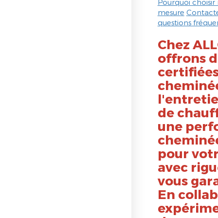
Pourquoi choisir 
mesure
Contacte
questions fréque
Chez AL
offrons d
certifiée
cheminée
l'entreti
de chauff
une perf
cheminée
pour vot
avec rig
vous gara
En collab
expérime