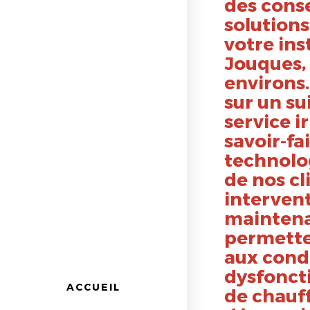
des conse
solutions
votre ins
Jouques,
environs
sur un su
service 
savoir-fa
technolo
de nos cl
intervent
maintena
permetten
aux condu
dysfonct
ACCUEIL
de chauff