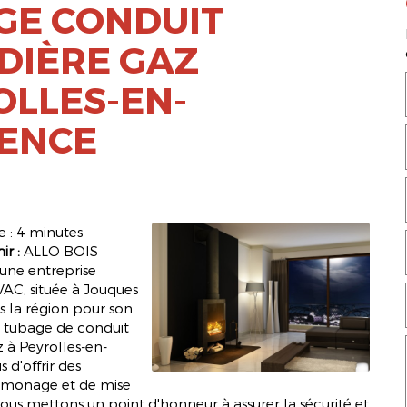
GE CONDUIT
DIÈRE GAZ
OLLES-EN-
ENCE
 : 4 minutes
ir :
ALLO BOIS
ne entreprise
VAC, située à Jouques
 la région pour son
e tubage de conduit
 à Peyrolles-en-
 d'offrir des
ramonage et de mise
ous mettons un point d'honneur à assurer la sécurité et