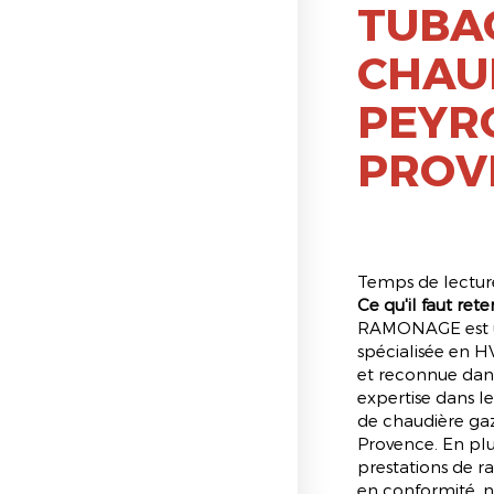
TUBA
CHAU
PEYR
PROV
Temps de lecture
Ce qu'il faut reten
RAMONAGE est u
spécialisée en H
et reconnue dans
expertise dans l
de chaudière gaz
Provence. En plus
prestations de 
en conformité, n