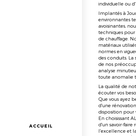
individuelle ou 
Implantés à Jouq
environnantes t
avoisinantes, nous
techniques pour
de chauffage. No
matériaux utilisé
normes en vigue
des conduits. La 
de nos préoccupa
analyse minutieus
toute anomalie t
La qualité de no
écouter vos beso
Que vous ayez be
d'une rénovation 
disposition pour
En choisissant 
d'un savoir-fair
ACCUEIL
l'excellence et l