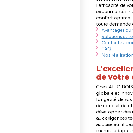
l'efficacité de 
expérimentés int
confort optimal 
toute demande d
Avantages du 
Solutions et s
Contactez-nou
FAQ
Nos réalisati
L'excelle
de votre
Chez ALLO BOIS
globale et innov
longévité de vos 
de conduit de ch
développer des
aux exigences tec
acquise au fil d
mesure adaptées à