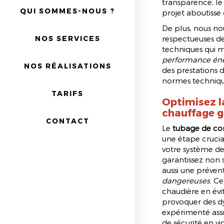
transparence, le
QUI SOMMES-NOUS ?
projet aboutisse 
De plus, nous no
NOS SERVICES
respectueuses de
techniques qui m
performance éne
NOS RÉALISATIONS
des prestations d
normes techniqu
TARIFS
Optimisez la
chauffage g
CONTACT
Le
tubage de con
une étape crucia
votre système de
garantissez non 
aussi une prévent
dangereuses
. C
chaudière en évi
provoquer des dy
expérimenté assu
de sécurité en vig