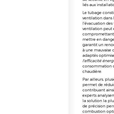
liés aux installat
Le tubage consti
ventilation dans 
l'évacuation de
ventilation peut
compromettant gr
mettre en dange
garantit un renou
à une mauvaise ci
adaptés optimis
l'efficacité éner
consommation d'
chaudière.
Par ailleurs, pl
permet de rédui
contribuant ains
experts analyse
la solution la pl
de précision per
combustion optim