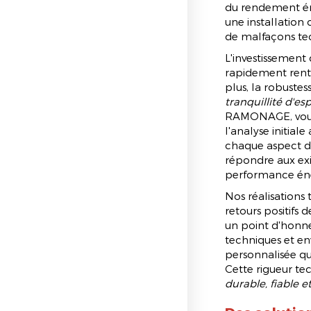
du rendement éne
une installation 
de malfaçons te
L'investissement
rapidement renta
plus, la robustess
tranquillité d'es
RAMONAGE, vous
l'analyse initial
chaque aspect de
répondre aux exi
performance éne
Nos réalisations 
retours positifs 
un point d'honn
techniques et e
personnalisée qui
Cette rigueur te
durable, fiable 